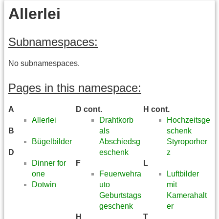
Allerlei
Subnamespaces:
No subnamespaces.
Pages in this namespace:
A
D cont.
H cont.
Allerlei
Drahtkorb
Hochzeitsge
B
als
schenk
Bügelbilder
Abschiedsg
Styroporher
D
eschenk
z
Dinner for
F
L
one
Feuerwehra
Luftbilder
Dotwin
uto
mit
Geburtstags
Kamerahalt
geschenk
er
H
T