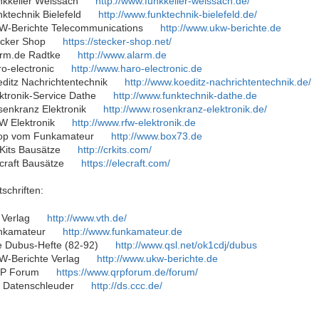
nkkeller Weissach
http://www.funkkeller-weissach.de/
ktechnik Bielefeld
http://www.funktechnik-bielefeld.de/
W-Berichte Telecommunications
http://www.ukw-berichte.de
ecker Shop
https://stecker-shop.net/
arm.de Radtke
http://www.alarm.de
o-electronic
http://www.haro-electronic.de
ditz Nachrichtentechnik
http://www.koeditz-nachrichtentechnik.de/
ktronik-Service Dathe
http://www.funktechnik-dathe.de
senkranz Elektronik
http://www.rosenkranz-elektronik.de/
W Elektronik
http://www.rfw-elektronik.de
op vom Funkamateur
http://www.box73.de
Kits Bausätze
http://crkits.com/
craft Bausätze
https://elecraft.com/
tschriften:
 Verlag
http://www.vth.de/
nkamateur
http://www.funkamateur.de
e Dubus-Hefte (82-92)
http://www.qsl.net/ok1cdj/dubus
W-Berichte Verlag
http://www.ukw-berichte.de
P Forum
https://www.qrpforum.de/forum/
e Datenschleuder
http://ds.ccc.de/