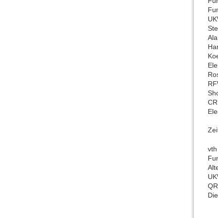
Fu
Fun
UK
St
Al
Har
Koe
Ele
Ro
RF
Sh
CR
Ele
Zei
vth
Fu
Alt
UK
QR
Di