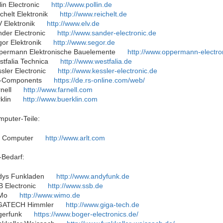
lin Electronic
http://www.pollin.de
chelt Elektronik
http://www.reichelt.de
 Elektronik
http://www.elv.de
der Electronic
http://www.sander-electronic.de
or Elektronik
http://www.segor.de
permann Elektronische Bauelemente
http://www.oppermann-electro
tfalia Technica
http://www.westfalia.de
sler Electronic
http://www.kessler-electronic.de
-Components
https://de.rs-online.com/web/
nell
http://www.farnell.com
klin
http://www.buerklin.com
puter-Teile:
lt Computer
http://www.arlt.com
-Bedarf:
dys Funkladen
http://www.andyfunk.de
B Electronic
http://www.ssb.de
Mo
http://www.wimo.de
GATECH Himmler
http://www.giga-tech.de
gerfunk
https://www.boger-electronics.de/