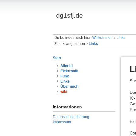
dg1sfj.de
Du befindest dich hier:
Willkommen
»
Links
Zuletzt angesehen:
Links
•
Start
Allerlei
L
Elektronik
Funk
Su
Links
Über mich
wiki
De
IC-
Ge
Informationen
Fre
Datenschutzerklärung
Ele
Impressum
Co