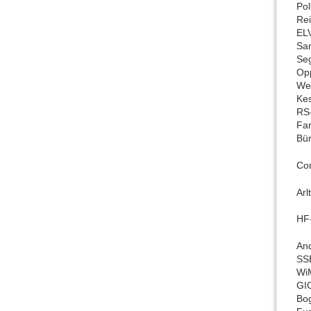
Pol
Rei
ELV
San
Seg
Op
Wes
Kes
RS
Far
Bür
Com
Ar
HF
An
SS
Wi
GI
Bo